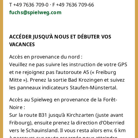
ROMANTIK HOTEL SPIELWEG
T +49 7636 709-0 · F +49 7636 709-66
Spielweg 61
fuchs@spielweg.com
79244 Münstertal
fuchs@spielweg.com
WhatsApp
ACCÉDER JUSQU’À NOUS ET DÉBUTER VOS
T +49 7636 709-0
VACANCES
Accès en provenance du nord :
Veuillez ne pas suivre les instruction de votre GPS
et ne rejoignez pas l‘autoroute A5 (« Freiburg
Mitte »). Prenez la sortie Bad Krozingen et suivez
les panneaux indicateurs Staufen-Münstertal.
Accès au Spielweg en provenance de la Forêt-
Noire :
Sur la route B31 jusqu‘à Kirchzarten (juste avant
Fribourg), ensuite prenez la direction d‘Oberried
vers le Schauinsland. Il vous resta alors env. 6 km
à parcours sur route escarpée pour atteindre