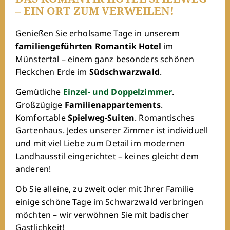
– EIN ORT ZUM VERWEILEN!
GUTSCHEINE
Genießen Sie erholsame Tage in unserem
NEWSLETTER
familiengeführten Romantik Hotel
im
JOBS
Münstertal – einem ganz besonders schönen
Fleckchen Erde im
Südschwarzwald
.
KONTAKT
DE
EN
FR
Gemütliche
Einzel- und Doppelzimmer
.
Großzügige
Familienappartements
.
ROMANTIK HOTEL SPIELWEG
Komfortable
Spielweg-Suiten
. Romantisches
Spielweg 61
Gartenhaus. Jedes unserer Zimmer ist individuell
79244 Münstertal
und mit viel Liebe zum Detail im modernen
fuchs@spielweg.com
Landhausstil eingerichtet – keines gleicht dem
WhatsApp
anderen!
T +49 7636 709-0
Ob Sie alleine, zu zweit oder mit Ihrer Familie
einige schöne Tage im Schwarzwald verbringen
möchten – wir verwöhnen Sie mit badischer
Gastlichkeit!