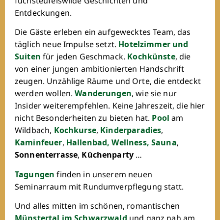
fuchsteufelswilde Geschichten und
Entdeckungen.
GUTSCHEINE
Die Gäste erleben ein aufgewecktes Team, das
NEWSLETTER
täglich neue Impulse setzt.
Hotelzimmer und
JOBS
Suiten
für jeden Geschmack.
Kochkünste
, die
von einer jungen ambitionierten Handschrift
KONTAKT
zeugen. Unzählige Räume und Orte, die entdeckt
DE
EN
FR
werden wollen.
Wanderungen
, wie sie nur
Insider weiterempfehlen. Keine Jahreszeit, die hier
ROMANTIK HOTEL SPIELWEG
nicht Besonderheiten zu bieten hat.
Pool
am
Spielweg 61
Wildbach,
Kochkurse
,
Kinderparadies
,
79244 Münstertal
Kaminfeuer
,
Hallenbad
,
Wellness
,
Sauna
,
fuchs@spielweg.com
Sonnenterrasse
,
Küchenparty
…
WhatsApp
T +49 7636 709-0
Tagungen
finden in unserem neuen
Seminarraum mit Rundumverpflegung statt.
Und alles mitten im schönen, romantischen
Münstertal im Schwarzwald
und ganz nah am