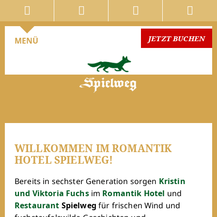
Skip
JETZT BUCHEN
MENÜ
to
content
HOTEL
RESTAURANT
ANGEBOTE
EVENTS
WELLNESS
AKTIV
WILLKOMMEN IM ROMANTIK
HOTEL SPIELWEG!
MEETINGS
KÄSEREI
Bereits in sechster Generation sorgen
Kristin
und
Viktoria Fuchs
im
Romantik Hotel
und
KOCHKURSE
Restaurant
Spielweg
für frischen Wind und
ZUM SHOP